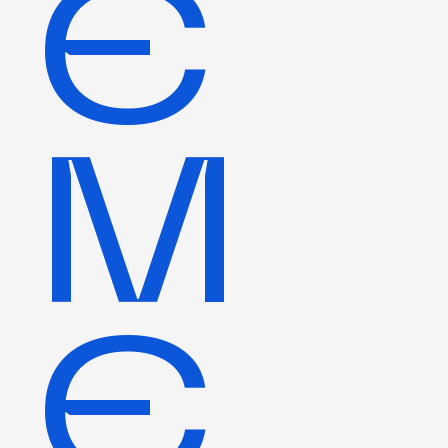
E
M
E