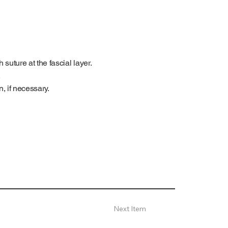
suture at the fascial layer.
.
, if necessary.
Next Item