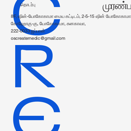
C
முரண்பா
தொடர்பு
8F, ஷின்-யோகோகாமா மைய கட்டிடம், 2-5-15 ஷின் யோகோகாமா
கோஹோகு-கு, யோகோகாமா, கனகாவா,
222-0033 ஜப்பான்
R
oscreatemedic@gmail.com
E