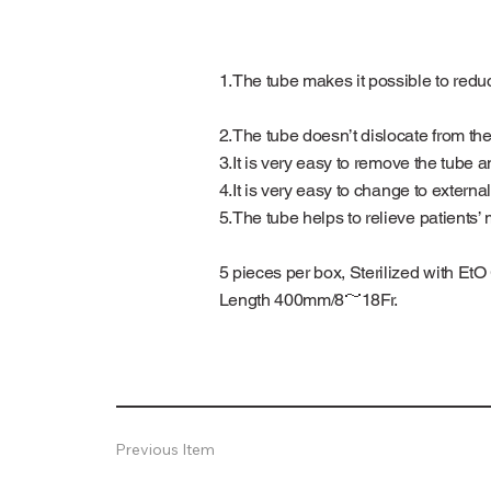
1.The tube makes it possible to redu
2.The tube doesn’t dislocate from the 
3.It is very easy to remove the tube 
4.It is very easy to change to exter
5.The tube helps to relieve patients’ 
5 pieces per box, Sterilized with Et
Length 400mm/8～18Fr.
Previous Item