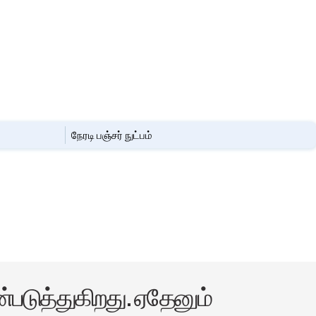
நேரடி பஞ்சர் நுட்பம்
படுத்துகிறது. ஏதேனும்