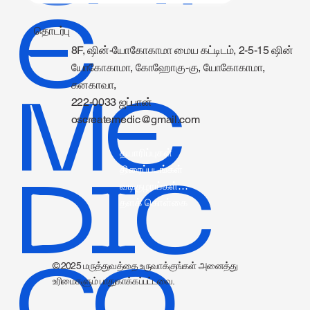
E
தொடர்பு
8F, ஷின்-யோகோகாமா மைய கட்டிடம், 2-5-15 ஷின்
யோகோகாமா, கோஹோகு-கு, யோகோகாமா,
கனகாவா,
ME
222-0033 ஜப்பான்
oscreatemedic@gmail.com
தயாரிப்புகள்
திரைப்படங்கள்
DIC
வடிகுழாய்கள் தகவல்.
தளக் கொள்கை
CO.,
© 2025 மருத்துவத்தை உருவாக்குங்கள் அனைத்து
உரிமைகளும் பாதுகாக்கப்பட்டவை.