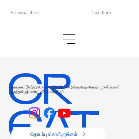
Previous Item
Next Item
CR
இந்த தளம் இயந்திர மொழிபெயர்ப்பைப் பயன்படுத்துகிறது. ஏதேனும் முரண்பாடுகள்
இருந்தால், ஜப்பானிய பதிப்பு மேலோங்கும்.
EAT
தொடர்பு கொள்ளுங்கள்