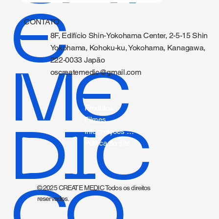
E
CONTATO
8F, Edifício Shin-Yokohama Center, 2-5-15 Shin
Yokohama, Kohoku-ku, Yokohama, Kanagawa,
222-0033 Japão
ME
oscreatemedic@gmail.com
Produtos
Filmes
DIC
Informações sobre cateteres.
Política do site
CO.,
© 2025 CREATE MEDIC Todos os direitos
reservados.