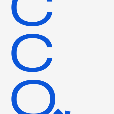
C
C
O.,