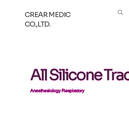
CREAR MEDIC
CO.,LTD.
All Silicone T
Anesthesiology Respiratory