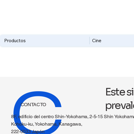
Productos
Cine
C
Este s
preval
CONTACTO
8F, edificio del centro Shin-Yokohama, 2-5-15 Shin Yokoham
Kohoku-ku, Yokohama, Kanagawa,
222-0033 Japón