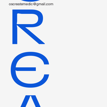
R
oscreatemedic@gmail.com
E