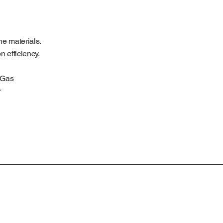
ne materials.
n efficiency.
O Gas
r