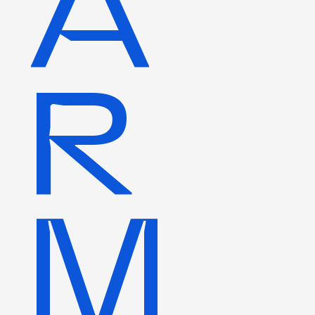
A
R
M