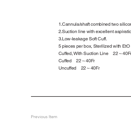
1.Cannula/shaft combined two silico
2.Suction line with excellent aspiratio
3.Low-leakage Soft Cuff.
5 pieces per box, Sterilized with Et
Cuffed, With Suction Line 22～40F
Cuffed 22～40Fr
Uncuffed 22～40Fr
Previous Item