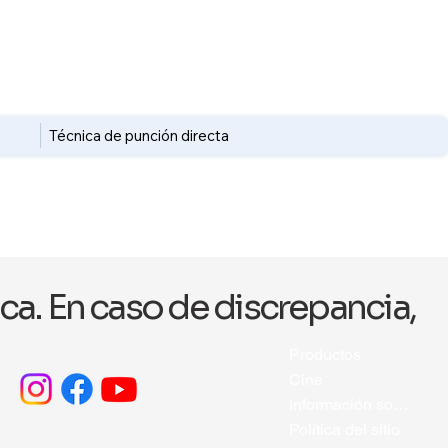
Técnica de punción directa
ica. En caso de discrepancia,
Productos
Cine
Información sobre catéteres.
Política del sitio