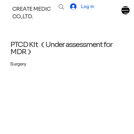
Log In
CREATE MEDIC
CO.,LTD.
PTCD Kit （Under assessment for
MDR）
Surgery