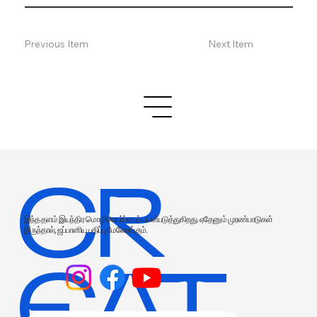
Previous Item
Next Item
CR
இந்த தளம் இயந்திர மொழிபெயர்ப்பைப் பயன்படுத்துகிறது. ஏதேனும் முரண்பாடுகள்
இருந்தால், ஜப்பானிய பதிப்பு மேலோங்கும்.
EAT