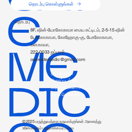
தொடர்பு கொள்ளுங்கள்
E
தொடர்பு
8F, ஷின்-யோகோகாமா மைய கட்டிடம், 2-5-15 ஷின்
யோகோகாமா, கோஹோகு-கு, யோகோகாமா,
கனகாவா,
ME
222-0033 ஜப்பான்
oscreatemedic@gmail.com
தயாரிப்புகள்
திரைப்படங்கள்
DIC
வடிகுழாய்கள் தகவல்.
தளக் கொள்கை
© 2025 மருத்துவத்தை உருவாக்குங்கள் அனைத்து
உரிமைகளும் பாதுகாக்கப்பட்டவை.