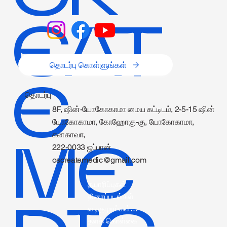
EAT
தொடர்பு கொள்ளுங்கள்
E
தொடர்பு
8F, ஷின்-யோகோகாமா மைய கட்டிடம், 2-5-15 ஷின்
யோகோகாமா, கோஹோகு-கு, யோகோகாமா,
கனகாவா,
ME
222-0033 ஜப்பான்
oscreatemedic@gmail.com
தயாரிப்புகள்
திரைப்படங்கள்
வடிகுழாய்கள் தகவல்.
தளக் கொள்கை