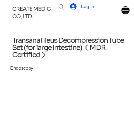
Log In
CREATE MEDIC
CO.,LTD.
Transanal Ileus Decompression Tube
Set (for large intestine) （MDR
Certified）
Endoscopy